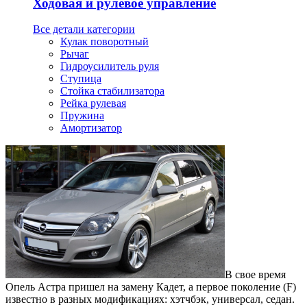
Ходовая и рулевое управление
Все детали категории
Кулак поворотный
Рычаг
Гидроусилитель руля
Ступица
Стойка стабилизатора
Рейка рулевая
Пружина
Амортизатор
В свое время
Опель Астра пришел на замену Кадет, а первое поколение (F)
известно в разных модификациях: хэтчбэк, универсал, седан.