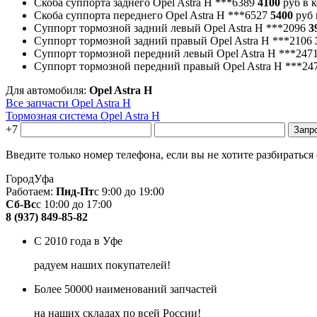
Скоба суппорта заднего Opel Astra H
***6389
4100
руб
в 
Скоба суппорта переднего Opel Astra H
***6527
5400
руб
Суппорт тормозной задний левый Opel Astra H
***2096
3
Суппорт тормозной задний правый Opel Astra H
***2106
Суппорт тормозной передний левый Opel Astra H
***247
Суппорт тормозной передний правый Opel Astra H
***24
Для автомобиля:
Opel Astra H
Все запчасти Opel Astra H
Тормозная система Opel Astra H
+7
Введите только номер телефона, если вы не хотите разбираться
Город
Уфа
Работаем:
Пнд-Пт
с 9:00 до 19:00
Сб-Вс
с 10:00 до 17:00
8 (937) 849-85-82
С 2010 года в Уфе
радуем наших покупателей!
Более 50000 наименований запчастей
на наших складах по всей России!