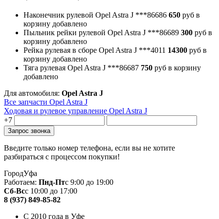
Наконечник рулевой Opel Astra J
***86686
650
руб
в
корзину
добавлено
Пыльник рейки рулевой Opel Astra J
***86689
300
руб
в
корзину
добавлено
Рейка рулевая в сборе Opel Astra J
***4011
14300
руб
в
корзину
добавлено
Тяга рулевая Opel Astra J
***86687
750
руб
в корзину
добавлено
Для автомобиля:
Opel Astra J
Все запчасти Opel Astra J
Ходовая и рулевое управление Opel Astra J
+7
Введите только номер телефона, если вы не хотите
разбираться с процессом покупки!
Город
Уфа
Работаем:
Пнд-Пт
с 9:00 до 19:00
Сб-Вс
с 10:00 до 17:00
8 (937) 849-85-82
С 2010 года в Уфе