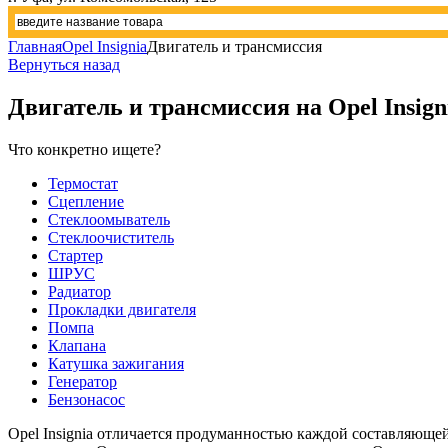
Главная
Opel Insignia
Двигатель и трансмиссия
Вернуться назад
Двигатель и трансмиссия
на Opel Insign
Что конкретно ищете?
Термостат
Сцепление
Стеклоомыватель
Стеклоочиститель
Стартер
ШРУС
Радиатор
Прокладки двигателя
Помпа
Клапана
Катушка зажигания
Генератор
Бензонасос
Opel Insignia отличается продуманностью каждой составляюще