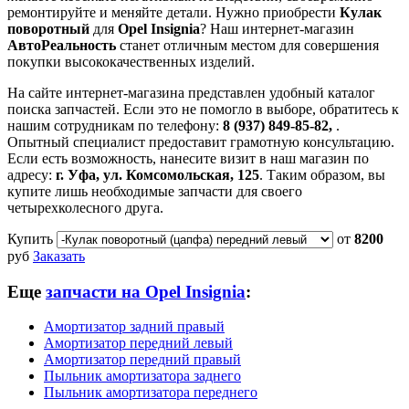
ремонтируйте и меняйте детали. Нужно приобрести
Кулак
поворотный
для
Opel Insignia
? Наш интернет-магазин
АвтоРеальность
станет отличным местом для совершения
покупки высококачественных изделий.
На сайте интернет-магазина представлен удобный каталог
поиска запчастей. Если это не помогло в выборе, обратитесь к
нашим сотрудникам по телефону:
8 (937) 849-85-82,
.
Опытный специалист предоставит грамотную консультацию.
Если есть возможность, нанесите визит в наш магазин по
адресу:
г. Уфа, ул. Комсомольская, 125
. Таким образом, вы
купите лишь необходимые запчасти для своего
четырехколесного друга.
Купить
от
8200
руб
Заказать
Еще
запчасти на Opel Insignia
:
Амортизатор задний правый
Амортизатор передний левый
Амортизатор передний правый
Пыльник амортизатора заднего
Пыльник амортизатора переднего