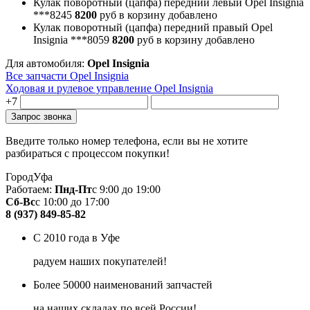
Кулак поворотный (цапфа) передний левый Opel Insignia
***8245
8200
руб
в корзину
добавлено
Кулак поворотный (цапфа) передний правый Opel
Insignia
***8059
8200
руб
в корзину
добавлено
Для автомобиля:
Opel Insignia
Все запчасти Opel Insignia
Ходовая и рулевое управление Opel Insignia
+7
Введите только номер телефона, если вы не хотите
разбираться с процессом покупки!
Город
Уфа
Работаем:
Пнд-Пт
с 9:00 до 19:00
Сб-Вс
с 10:00 до 17:00
8 (937) 849-85-82
С 2010 года в Уфе
радуем наших покупателей!
Более 50000 наименований запчастей
на наших складах по всей России!