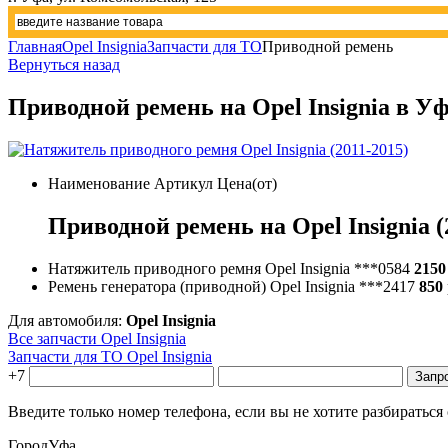
Главная
Opel Insignia
Запчасти для ТО
Приводной ремень
Вернуться назад
Приводной ремень на Opel Insignia в У
Наименование
Артикул
Цена(от)
Приводной ремень на Opel Insignia (
Натяжитель приводного ремня Opel Insignia
***0584
2150
Ремень генератора (приводной) Opel Insignia
***2417
850
Для автомобиля:
Opel Insignia
Все запчасти Opel Insignia
Запчасти для ТО Opel Insignia
+7
Введите только номер телефона, если вы не хотите разбираться
Город
Уфа