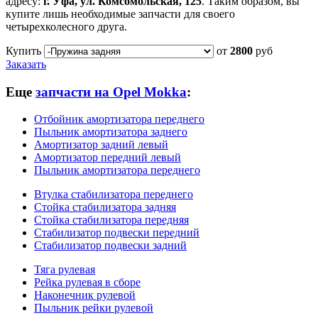
адресу:
г. Уфа, ул. Комсомольская, 125
. Таким образом, вы
купите лишь необходимые запчасти для своего
четырехколесного друга.
Купить
от
2800
руб
Заказать
Еще
запчасти на Opel Mokka
:
Отбойник амортизатора переднего
Пыльник амортизатора заднего
Амортизатор задний левый
Амортизатор передний левый
Пыльник амортизатора переднего
Втулка стабилизатора переднего
Стойка стабилизатора задняя
Стойка стабилизатора передняя
Стабилизатор подвески передний
Стабилизатор подвески задний
Тяга рулевая
Рейка рулевая в сборе
Наконечник рулевой
Пыльник рейки рулевой