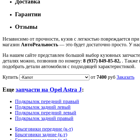
Доставка
Гарантии
Отзывы
Независимо от прочности, кузов с легкостью повреждается пр
магазин
АвтоРеальность
— это будет достаточно просто. У н
На нашем сайте представлен большой выбор кузовных запчас
деталях можно, позвонив по номеру:
8 (937) 849-85-82,
. Также
подобрать детали автомобиля с подходящей характеристикой.
Купить
от
7400
руб
Заказать
Еще
запчасти на Opel Astra J
:
Подкрылок передний правый
Подкрылок задний левый
Подкрылок передний левый
Подкрылок задний правый
Брызговики передние (к-т)
Брызговики задние (к-т)