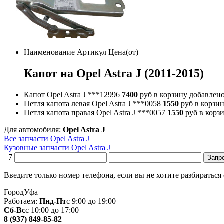
Наименование
Артикул
Цена(от)
Капот на Opel Astra J (2011-2015)
Капот Opel Astra J
***12996
7400
руб
в корзину
добавлен
Петля капота левая Opel Astra J
***0058
1550
руб
в корзи
Петля капота правая Opel Astra J
***0057
1550
руб
в корз
Для автомобиля:
Opel Astra J
Все запчасти Opel Astra J
Кузовные запчасти Opel Astra J
+7
Введите только номер телефона, если вы не хотите разбираться
Город
Уфа
Работаем:
Пнд-Пт
с 9:00 до 19:00
Сб-Вс
с 10:00 до 17:00
8 (937) 849-85-82