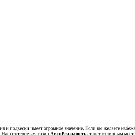
ния и подвески имеет огромное значение. Если вы желаете избе
? Наш интернет-магазин
АвтоРеальность
станет отличным место