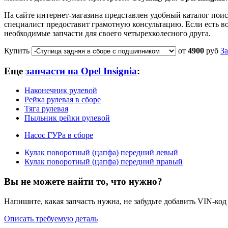
На сайте интернет-магазина представлен удобный каталог поис
специалист предоставит грамотную консультацию. Если есть во
необходимые запчасти для своего четырехколесного друга.
Купить
от
4900
руб
За
Еще
запчасти на Opel Insignia
:
Наконечник рулевой
Рейка рулевая в сборе
Тяга рулевая
Пыльник рейки рулевой
Насос ГУРа в сборе
Кулак поворотный (цапфа) передний левый
Кулак поворотный (цапфа) передний правый
Вы не можете найти то, что нужно?
Напишите, какая запчасть нужна, не забудьте добавить VIN-код
Описать требуемую деталь